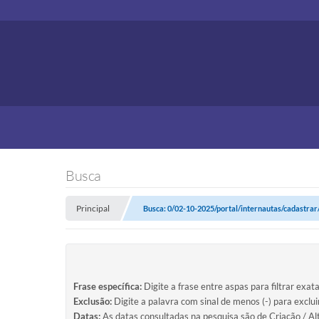
Busca
Principal
Busca: 0/02-10-2025/portal/internautas/cadastrar
Frase específica:
Digite a frase entre aspas para filtrar exat
Exclusão:
Digite a palavra com sinal de menos (-) para exclu
Datas:
As datas consultadas na pesquisa são de Criação / Al