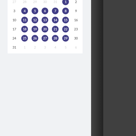
27
28
29
30
31
1
2
3
4
5
6
7
8
9
10
11
12
13
14
15
16
17
18
19
20
21
22
23
24
25
26
27
28
29
30
31
1
2
3
4
5
6