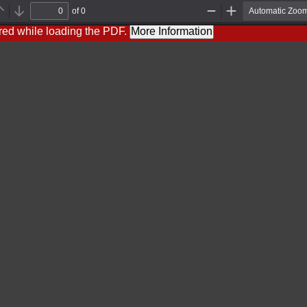
of 0
Previous
Next
Zoom
Zoom
Out
In
red while loading the PDF.
More Information