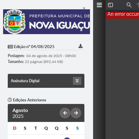
Toggle
Find
Sidebar
An error occur
Edição nº 04/08/2025
Postagem:
04 de agosto de 2025 - 08h00
Tamanho:
22 páginas (892,44 KB)
Assinatura Digital
Edições Anteriores
Agosto
2025
D
S
T
Q
Q
S
S