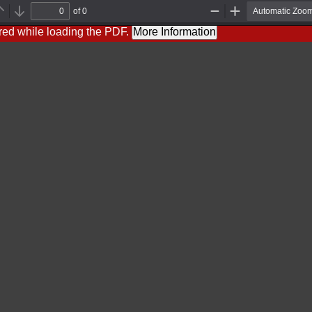
of 0
Previous
Next
Zoom
Zoom
Out
In
red while loading the PDF.
More Information