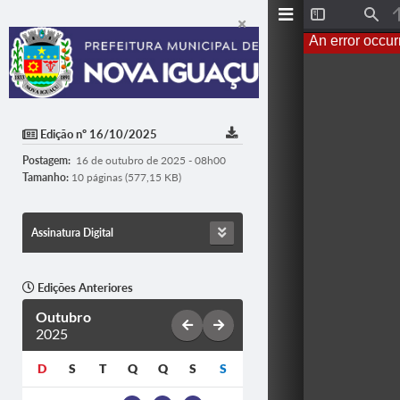
Toggle
Find
Sidebar
An error occur
Edição nº 16/10/2025
Postagem:
16 de outubro de 2025 - 08h00
Tamanho:
10 páginas (577,15 KB)
Assinatura Digital
Edições Anteriores
Outubro
2025
D
S
T
Q
Q
S
S