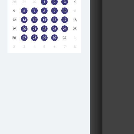
28
29
30
1
2
3
4
5
6
7
8
9
10
11
12
13
14
15
16
17
18
19
20
21
22
23
24
25
26
27
28
29
30
31
1
2
3
4
5
6
7
8