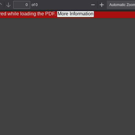
of 0
Previous
Next
Zoom
Zoom
Out
In
red while loading the PDF.
More Information