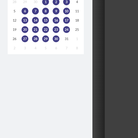
28
29
30
1
2
3
4
5
6
7
8
9
10
11
12
13
14
15
16
17
18
19
20
21
22
23
24
25
26
27
28
29
30
31
1
2
3
4
5
6
7
8