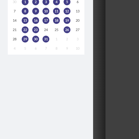
30
1
2
3
4
5
6
7
8
9
10
11
12
13
14
15
16
17
18
19
20
21
22
23
24
25
26
27
28
29
30
31
1
2
3
4
5
6
7
8
9
10