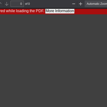
of 0
Previous
Next
Zoom
Zoom
Out
In
red while loading the PDF.
More Information