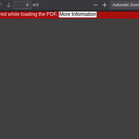
of 0
Previous
Next
Zoom
Zoom
Out
In
red while loading the PDF.
More Information