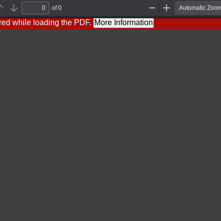
of 0
Previous
Next
Zoom
Zoom
Out
In
red while loading the PDF.
More Information