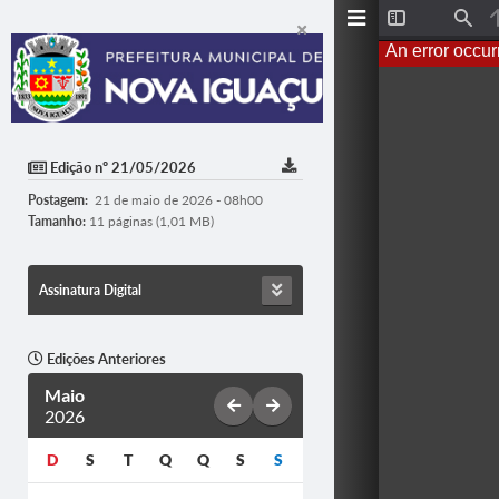
Toggle
Find
Sidebar
An error occur
Edição nº 21/05/2026
Postagem:
21 de maio de 2026 - 08h00
Tamanho:
11 páginas (1,01 MB)
Assinatura Digital
Edições Anteriores
Maio
2026
D
S
T
Q
Q
S
S