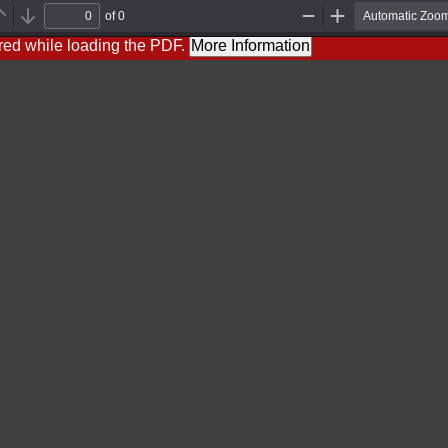
of 0
Previous
Next
Zoom
Zoom
Out
In
red while loading the PDF.
More Information