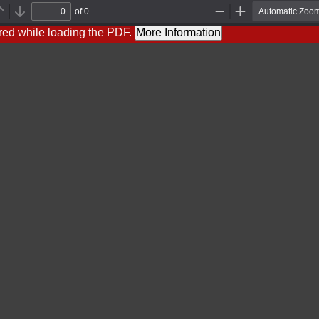
of 0
Previous
Next
Zoom
Zoom
Out
In
red while loading the PDF.
More Information