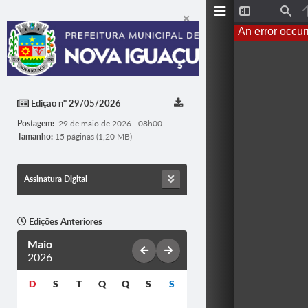
Toggle
Find
Sidebar
An error occur
Edição nº 29/05/2026
Postagem:
29 de maio de 2026 - 08h00
Tamanho:
15 páginas (1,20 MB)
Assinatura Digital
Edições Anteriores
Maio
2026
D
S
T
Q
Q
S
S