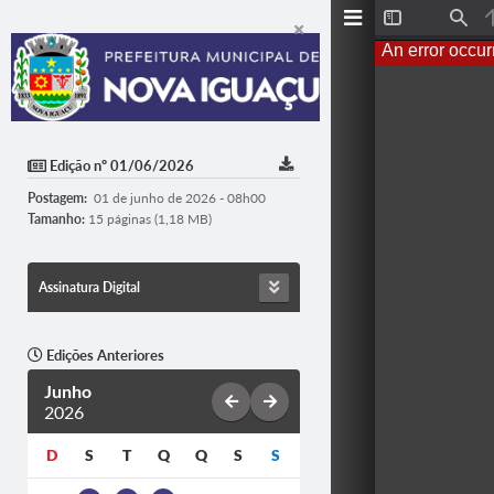
Toggle
Find
Sidebar
An error occur
Edição nº 01/06/2026
Postagem:
01 de junho de 2026 - 08h00
Tamanho:
15 páginas (1,18 MB)
Assinatura Digital
Edições Anteriores
Junho
2026
D
S
T
Q
Q
S
S