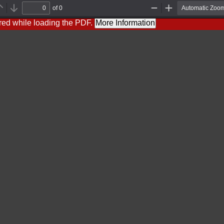
of 0
Previous
Next
Zoom
Zoom
Out
In
red while loading the PDF.
More Information