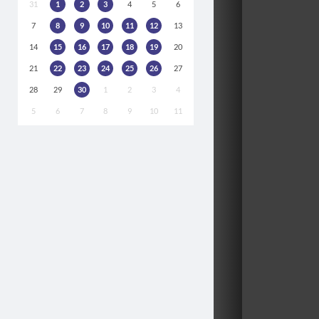
31
1
2
3
4
5
6
7
8
9
10
11
12
13
14
15
16
17
18
19
20
21
22
23
24
25
26
27
28
29
30
1
2
3
4
5
6
7
8
9
10
11