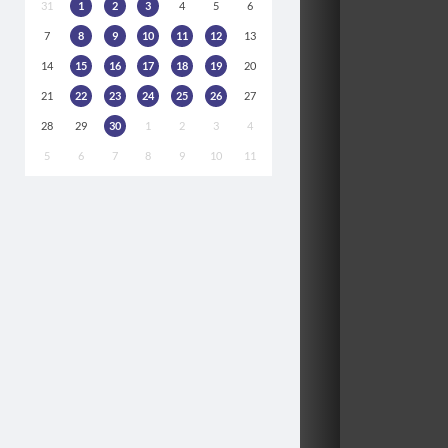
31
1
2
3
4
5
6
7
8
9
10
11
12
13
14
15
16
17
18
19
20
21
22
23
24
25
26
27
28
29
30
1
2
3
4
5
6
7
8
9
10
11