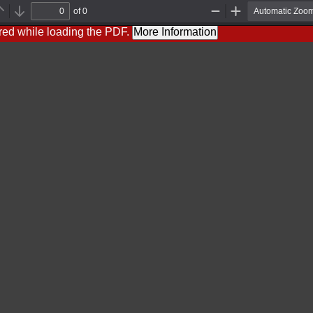
of 0
Previous
Next
Zoom
Zoom
Out
In
red while loading the PDF.
More Information