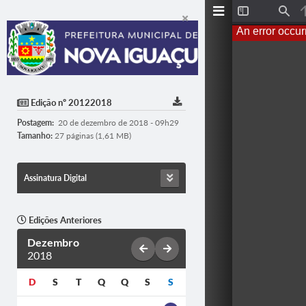
Toggle
Find
Sidebar
An error occur
Edição nº 20122018
Postagem:
20 de dezembro de 2018 - 09h29
Tamanho:
27 páginas (1,61 MB)
Assinatura Digital
Edições Anteriores
Dezembro
2018
D
S
T
Q
Q
S
S