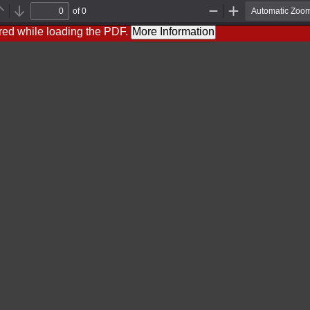
of 0
Previous
Next
Zoom
Zoom
Out
In
red while loading the PDF.
More Information