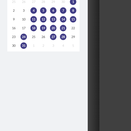
25
26
27
28
29
30
1
2
3
4
5
6
7
8
9
10
11
12
13
14
15
16
17
18
19
20
21
22
23
24
25
26
27
28
29
30
31
1
2
3
4
5