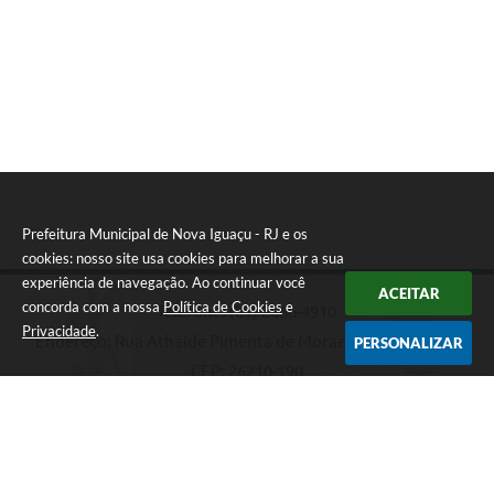
Prefeitura Municipal de Nova Iguaçu - RJ e os
cookies: nosso site usa cookies para melhorar a sua
experiência de navegação. Ao continuar você
ACEITAR
concorda com a nossa
Política de Cookies
e
Telefone: (21) 2666-4910
Privacidade
.
Endereço: Rua Athaide Pimenta de Moraes, 528 - Centro |
PERSONALIZAR
CEP: 26210-190
Atendimento de Segunda-feira a Sexta-feira das 08h15m as
17h
Prefeitura Municipal de Nova Iguaçu - RJ